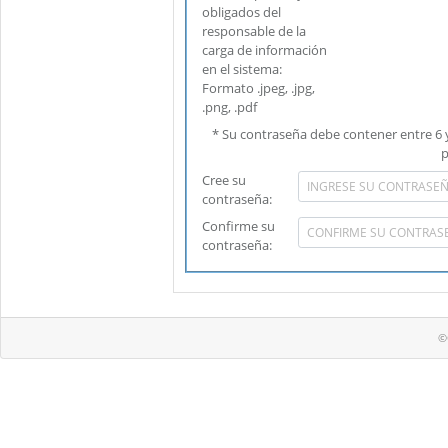
obligados del
responsable de la
carga de información
en el sistema:
Formato .jpeg, .jpg,
.png, .pdf
* Su contraseña debe contener entre 6 y 12 caracteres, letras minúsculas, números Ejemplo:
p
Cree su
contraseña:
Confirme su
contraseña:
©