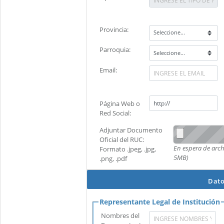
Provincia:
Parroquia:
Email:
Página Web o
Red Social:
Adjuntar Documento
Oficial del RUC:
En espera de arc
Formato .jpeg, .jpg,
5MB)
.png, .pdf
Dato
Representante Legal de Institución
Nombres del