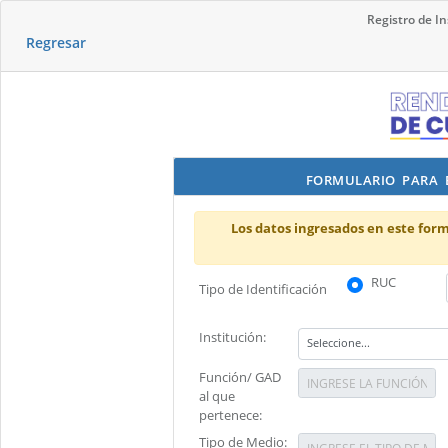
Registro de I
Regresar
FORMULARIO PARA E
Los datos ingresados en este form
RUC
Tipo de Identificación
Institución:
Función/ GAD
al que
pertenece:
Tipo de Medio: